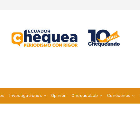
vos
Investigaciones
Opinión
ChequeaLab
Conócenos