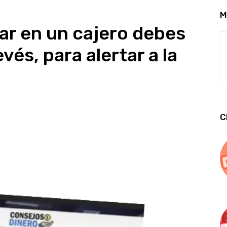
M
tar en un cajero debes
evés, para alertar a la
C