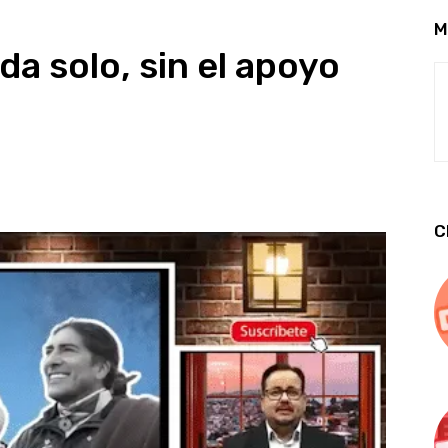
M
a solo, sin el apoyo
C