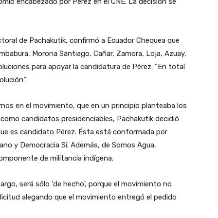
inomio encabezado por Pérez en el CNE. La decisión se
lectoral de Pachakutik, confirmó a Ecuador Chequea que
Imbabura, Morona Santiago, Cañar, Zamora, Loja, Azuay,
uciones para apoyar la candidatura de Pérez. “En total
lución”.
rnos en el movimiento, que en un principio planteaba los
 como candidatos presidenciables, Pachakutik decidió
la que es candidato Pérez. Ésta está conformada por
oriano y Democracia Sí. Además, de Somos Agua,
omponente de militancia indígena.
argo, será sólo ‘de hecho’, porque el movimiento no
solicitud alegando que el movimiento entregó el pedido