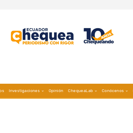
vos
Investigaciones
Opinión
ChequeaLab
Conócenos