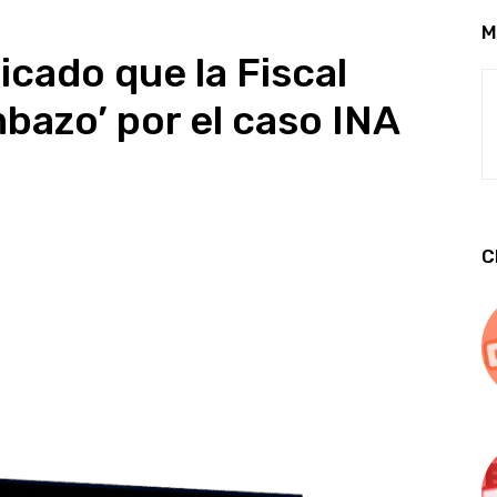
M
icado que la Fiscal
mbazo’ por el caso INA
C