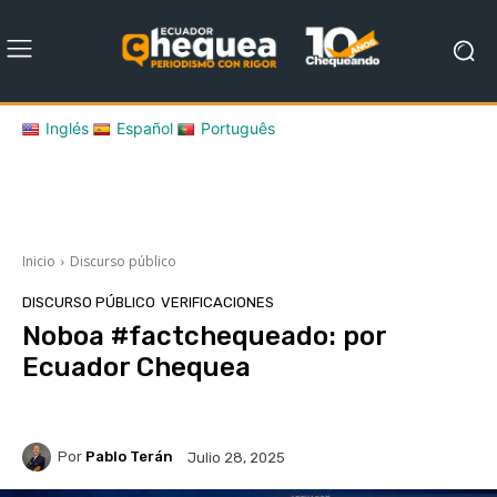
Inglés
Español
Português
Inicio
Discurso público
DISCURSO PÚBLICO
VERIFICACIONES
Noboa #factchequeado: por
Ecuador Chequea
Por
Pablo Terán
Julio 28, 2025