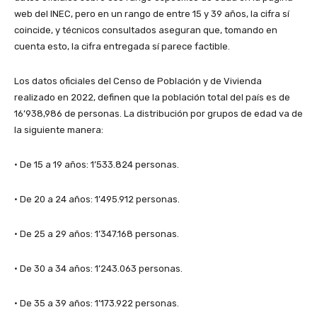
web del INEC, pero en un rango de entre 15 y 39 años, la cifra sí
coincide, y técnicos consultados aseguran que, tomando en
cuenta esto, la cifra entregada sí parece factible.
Los datos oficiales del Censo de Población y de Vivienda
realizado en 2022, definen que la población total del país es de
16’938,986 de personas. La distribución por grupos de edad va de
la siguiente manera:
• De 15 a 19 años: 1’533.824 personas.
• De 20 a 24 años: 1’495.912 personas.
• De 25 a 29 años: 1’347.168 personas.
• De 30 a 34 años: 1’243.063 personas.
• De 35 a 39 años: 1’173.922 personas.