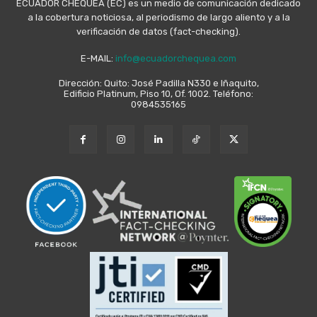
ECUADOR CHEQUEA (EC) es un medio de comunicación dedicado
a la cobertura noticiosa, al periodismo de largo aliento y a la
verificación de datos (fact-checking).
E-MAIL:
info@ecuadorchequea.com
Dirección: Quito: José Padilla N330 e Iñaquito,
Edificio Platinum, Piso 10, Of. 1002. Teléfono:
0984535165