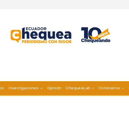
vos
Investigaciones
Opinión
ChequeaLab
Conócenos