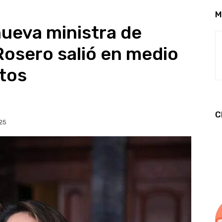
M
nueva ministra de
Rosero salió en medio
tos
C
25