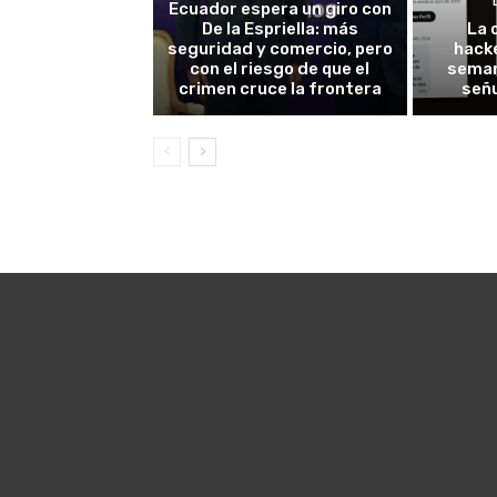
Ecuador espera un giro con
De la Espriella: más
La 
seguridad y comercio, pero
hack
con el riesgo de que el
seman
crimen cruce la frontera
señu