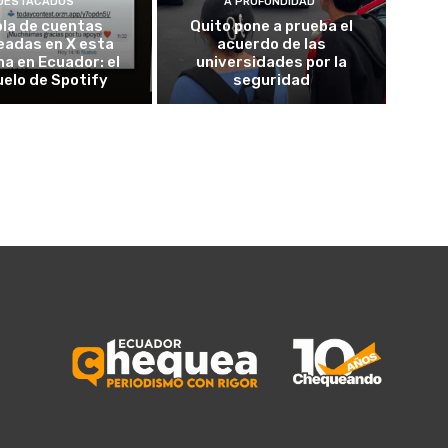
DESTACADOS
A PROFUNDIDAD
ola de cuentas
Quito pone a prueba el
eadas en X esta
acuerdo de las
a en Ecuador: el
universidades por la
elo de Spotify
seguridad