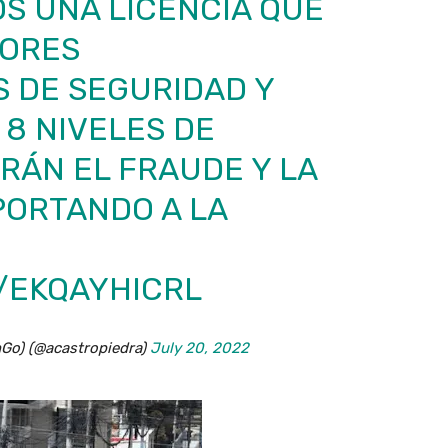
S UNA LICENCIA QUE
YORES
 DE SEGURIDAD Y
 8 NIVELES DE
RÁN EL FRAUDE Y LA
PORTANDO A LA
/EKQAYHICRL
nGo) (@acastropiedra)
July 20, 2022