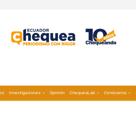
vos
Investigaciones
Opinión
ChequeaLab
Conócenos