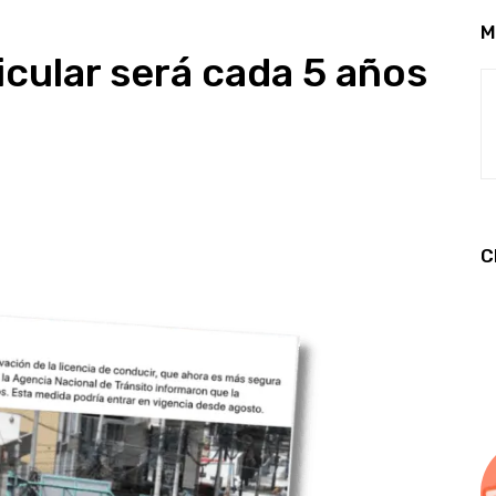
M
icular será cada 5 años
C