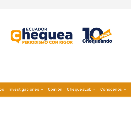
vos
Investigaciones
Opinión
ChequeaLab
Conócenos