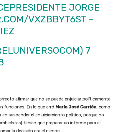
ICEPRESIDENTE JORGE
R.COM/VXZBBYT6ST
–
IEZ
(@ELUNIVERSOCOM)
7
8
orrecto afirmar que no se puede enjuiciar políticamente
en funciones. En lo que erró
María José Carrión
, como
s en suspender el enjuiciamiento político, porque no
sambleístas) tenían que preparar un informe para el
mar la decisión era el pleno».