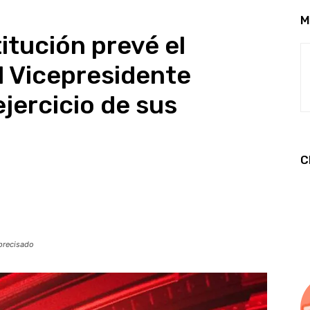
M
itución prevé el
l Vicepresidente
jercicio de sus
C
 precisado