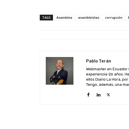
TAGS
Asamblea
asambleístas
corrupción
Pablo Terán
Webmaster en Ecuador C
experiencia-26 años. He
ellos Diario La Hora, por
Tengo, además, una maes