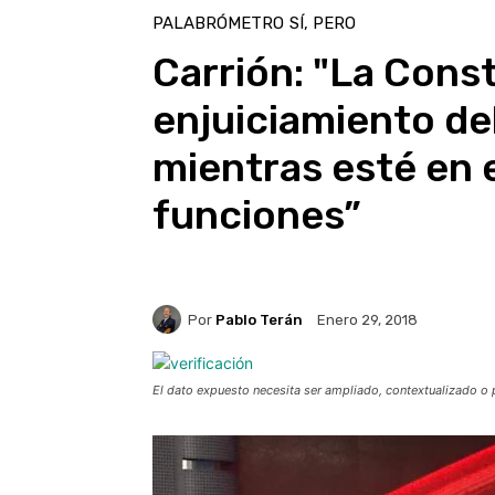
PALABRÓMETRO
SÍ, PERO
Carrión: "La Const
enjuiciamiento de
mientras esté en e
funciones”
Por
Pablo Terán
Enero 29, 2018
El dato expuesto necesita ser ampliado, contextualizado o