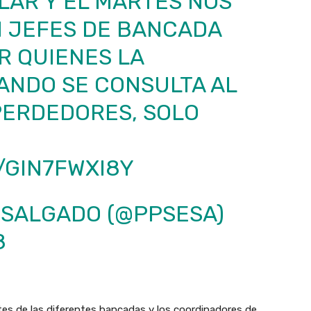
LAR
Y EL MARTES NOS
 JEFES DE BANCADA
R QUIENES LA
ANDO SE CONSULTA AL
PERDEDORES, SOLO
/GIN7FWXI8Y
 SALGADO (@PPSESA)
8
ntes de las diferentes bancadas y los coordinadores de