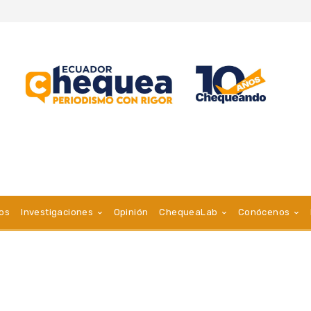
vos
Investigaciones
Opinión
ChequeaLab
Conócenos