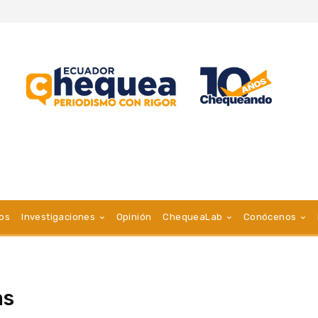
vos
Investigaciones
Opinión
ChequeaLab
Conócenos
as