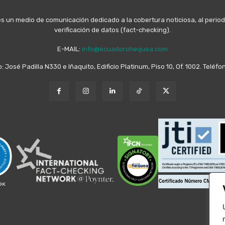
n medio de comunicación dedicado a la cobertura noticiosa, al periodis
verificación de datos (fact-checking).
E-MAIL:
info@ecuadorchequea.com
o: José Padilla N330 e Iñaquito, Edificio Platinum, Piso 10, Of. 1002. Telé