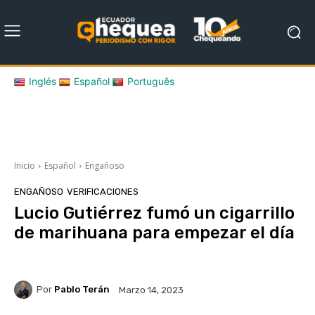
Inglés
Español
Português
Inicio
Español
Engañoso
ENGAÑOSO
VERIFICACIONES
Lucio Gutiérrez fumó un cigarrillo
de marihuana para empezar el día
Por
Pablo Terán
Marzo 14, 2023