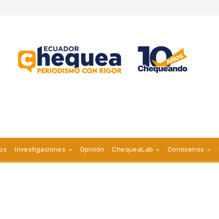
vos
Investigaciones
Opinión
ChequeaLab
Conócenos