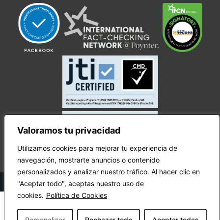
Valoramos tu privacidad
Utilizamos cookies para mejorar tu experiencia de
navegación, mostrarte anuncios o contenido
personalizados y analizar nuestro tráfico. Al hacer clic en
© Copyright Ecuador Chequea 2025.
"Aceptar todo", aceptas nuestro uso de
cookies.
Política de Cookies
Personalizar
Rechazar todo
Aceptar todas