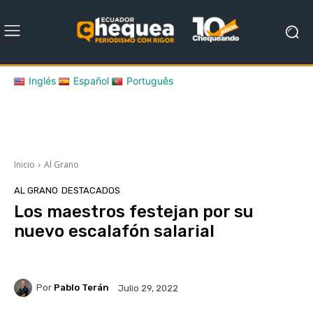
Inglés
Español
Português
Inicio
Al Grano
AL GRANO
DESTACADOS
Los maestros festejan por su
nuevo escalafón salarial
Por
Pablo Terán
Julio 29, 2022