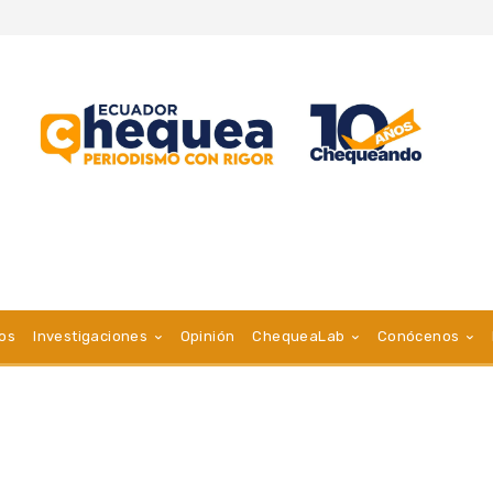
vos
Investigaciones
Opinión
ChequeaLab
Conócenos