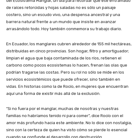
del Ecosistema Manglar, un día para recordar que ese entramado
de raíces retorcidas y hojas saladas no es sólo un paisaje
costero, sino un escudo vivo, una despensa ancestral y una
barrera natural frente a un mundo que insiste en avanzar
arrasándolo todo. Hoy también conmemora su trabajo diario.
En Ecuador, los manglares cubren alrededor de 155 mil hectáreas,
distribuidas en cinco provincias. Son hogar, filtro y amortiguador;
limpian el agua que baja contaminada de los ríos, retienen el
carbono como pocos ecosistemas lo hacen, frenan las olas que
podrían tragarse las costas. Pero su rol no sólo se mide en los
servicios ecosistémicos que puede ofrecer, sino también en
vidas. En historias como la de Rocío, en mujeres que encuentran
aquí una forma de existir más allá de la exclusión.
“Si no fuera por el manglar, muchas de nosotras y nuestras
familias no habríamos tenido ni para comer”, dice Rocío con el
amor más profundo hacia este ambiente. No lo dice con nostalgia,
sino con la certeza de quien ha visto cómo se pierde lo esencial
cuando se confunde el desarrollo con destrucción.