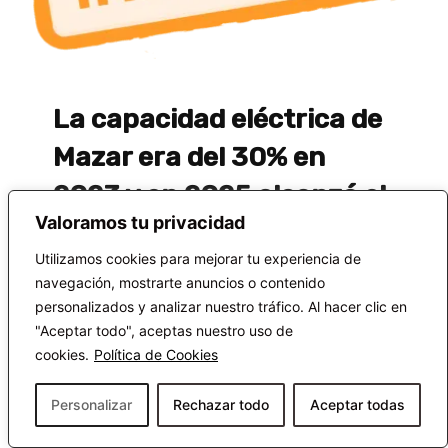
La capacidad eléctrica de
Mazar era del 30% en
2023 y en 2025 alcanzó el
Valoramos tu privacidad
98%
Utilizamos cookies para mejorar tu experiencia de
navegación, mostrarte anuncios o contenido
personalizados y analizar nuestro tráfico. Al hacer clic en
¿Por qué?
"Aceptar todo", aceptas nuestro uso de
cookies.
Política de Cookies
Según el informe anual de la Corporación Eléctrica del Ecuador
(CELEC), la producción del complejo Mazar–Paute–Sopladora en
noviembre de 2023 fue de 440,50 MW, lo que representó el
Personalizar
Rechazar todo
Aceptar todas
¡Apóyanos!
25,08% de la producción nacional, y no el 30% como afirmó Daniel