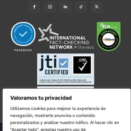
Valoramos tu privacidad
Utilizamos cookies para mejorar tu experiencia de
navegación, mostrarte anuncios o contenido
personalizados y analizar nuestro tráfico. Al hacer clic en
© Copyright Ecuador Chequea 2025.
"Aceptar todo", aceptas nuestro uso de