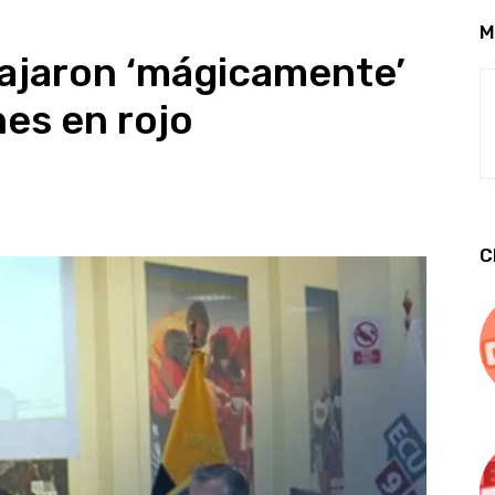
M
bajaron ‘mágicamente’
nes en rojo
C