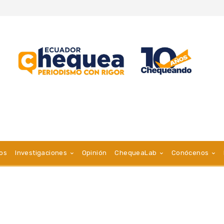
vos
Investigaciones
Opinión
ChequeaLab
Conócenos