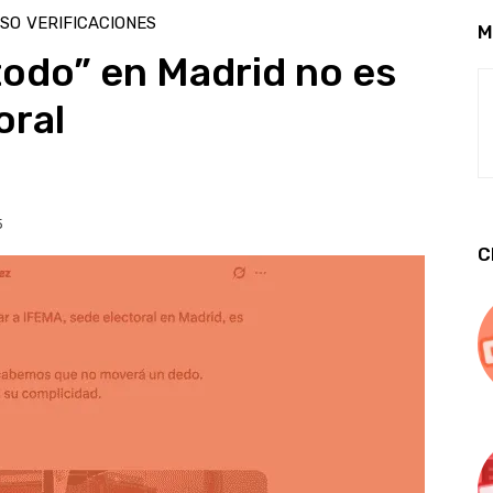
SO
VERIFICACIONES
M
todo” en Madrid no es
oral
5
C