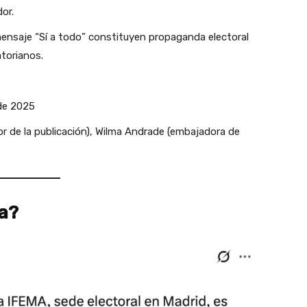
or.
mensaje “Sí a todo” constituyen propaganda electoral
atorianos.
de 2025
r de la publicación), Wilma Andrade (embajadora de
la?