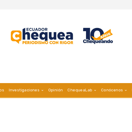
vos
Investigaciones
Opinión
ChequeaLab
Conócenos