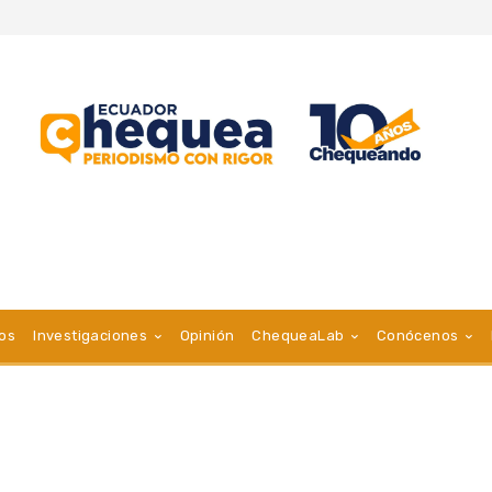
vos
Investigaciones
Opinión
ChequeaLab
Conócenos