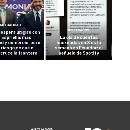
ACTUALIDAD
DESTACADOS
espera un giro con
a Espriella: más
La ola de cuentas
d y comercio, pero
hackeadas en X esta
 riesgo de que el
semana en Ecuador: el
cruce la frontera
señuelo de Spotify