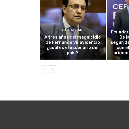
ACTUALIDAD
Ecuador 
A tres años del magnicidio
De l
de Fernando Villavicencio
segurida
¿cuál es el escenario del
con el
país?
crimen 