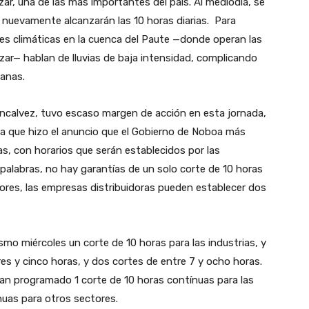
zar, una de las más importantes del país. Al mediodía, se
nuevamente alcanzarán las 10 horas diarias. Para
ones climáticas en la cuenca del Paute —donde operan las
azar— hablan de lluvias de baja intensidad, complicando
manas.
oncalvez, tuvo escaso margen de acción en esta jornada,
la que hizo el anuncio que el Gobierno de Noboa más
s, con horarios que serán establecidos por las
 palabras, no hay garantías de un solo corte de 10 horas
res, las empresas distribuidoras pueden establecer dos
smo miércoles un corte de 10 horas para las industrias, y
res y cinco horas, y dos cortes de entre 7 y ocho horas.
an programado 1 corte de 10 horas contínuas para las
nuas para otros sectores.