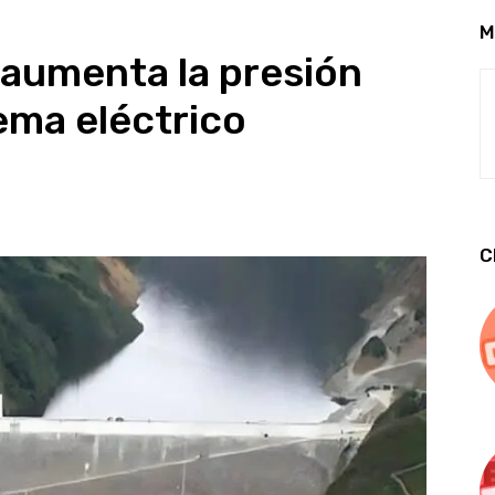
M
r aumenta la presión
ema eléctrico
C