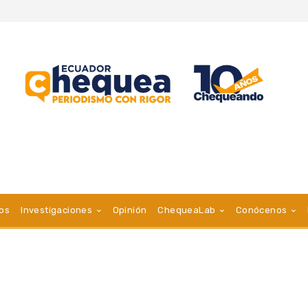
vos
Investigaciones
Opinión
ChequeaLab
Conócenos