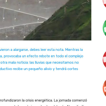
ieron a alargarse, debes leer esta nota. Mientras la
a, provocaba un efecto rebote en todo el complejo
 otra mala noticia: las lluvias que necesitamos no
oductivo recibe un pequeño alivio y tendrá cortes
rofundizaron la crisis energética. La jornada comenzó