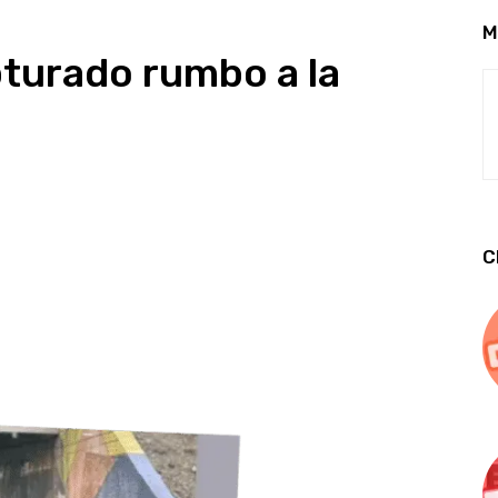
M
apturado rumbo a la
C