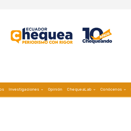
vos
Investigaciones
Opinión
ChequeaLab
Conócenos