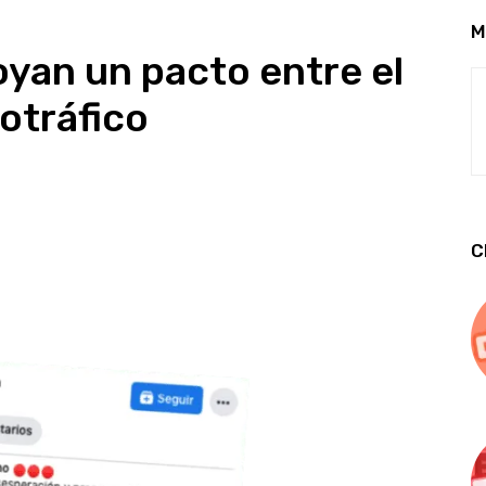
M
yan un pacto entre el
otráfico
C