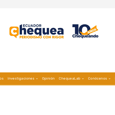
vos
Investigaciones
Opinión
ChequeaLab
Conócenos