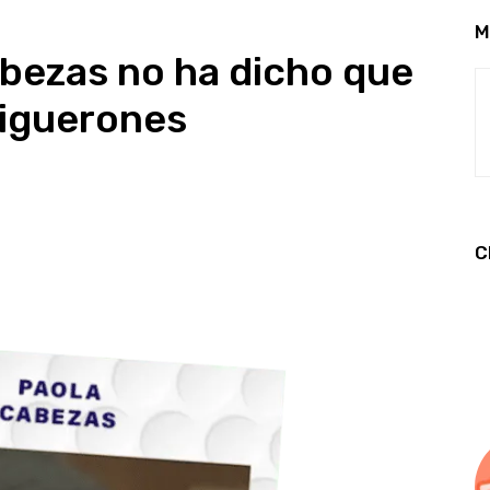
M
bezas no ha dicho que
tiguerones
C