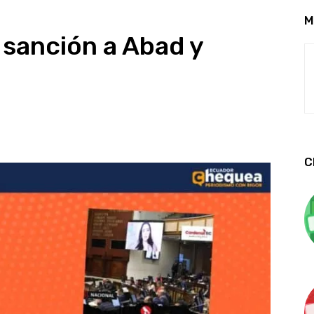
M
 sanción a Abad y
C