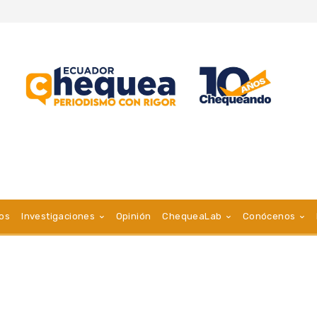
vos
Investigaciones
Opinión
ChequeaLab
Conócenos