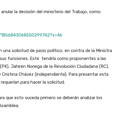
 anular la decisión del ministerio del Trabajo, como
us/1856843068550299742?s=46
na solicitud de juicio político, en contra de la Ministra
 sus funciones. Este tendría como proponentes a las
PK), Jahiren Noriega de la Revolución Ciudadana (RC),
 y Cristina Chávez (independiente). Para presentar esta
 requerían para hacer la solicitud.
ra que esto suceda primero se deberán analizar los
a Asamblea.