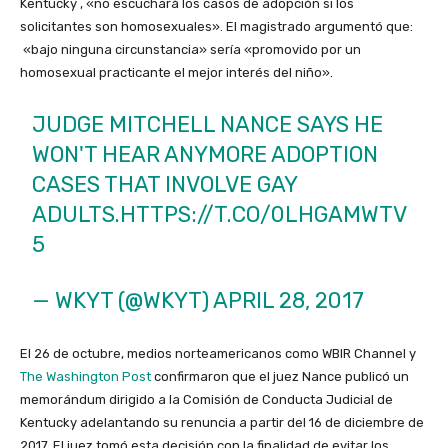
Kentucky , «no escuchará los casos de adopción si los
solicitantes son homosexuales». El magistrado argumentó que:
«bajo ninguna circunstancia» sería «promovido por un
homosexual practicante el mejor interés del niño».
JUDGE MITCHELL NANCE SAYS HE
WON'T HEAR ANYMORE ADOPTION
CASES THAT INVOLVE GAY
ADULTS.
HTTPS://T.CO/0LHGAMWTV
5
— WKYT (@WKYT)
APRIL 28, 2017
El 26 de octubre, medios norteamericanos como WBIR Channel y
The Washington Post
confirmaron que el juez Nance publicó un
memorándum dirigido a la Comisión de Conducta Judicial de
Kentucky adelantando su renuncia a partir del 16 de diciembre de
2017. El juez tomó esta decisión con la finalidad de evitar los