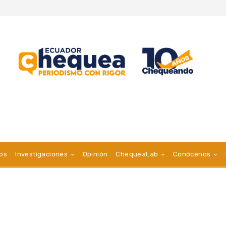
vos
Investigaciones
Opinión
ChequeaLab
Conócenos