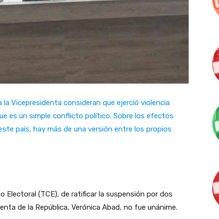
a la Vicepresidenta consideran que ejerció violencia
ue es un simple conflicto político. Sobre los efectos
 este país, hay más de una versión entre los propios
o Electoral (TCE), de ratificar la suspensión por dos
identa de la República, Verónica Abad, no fue unánime.