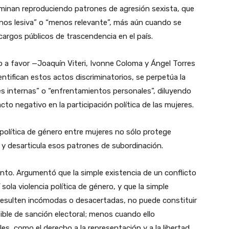
rminan reproduciendo patrones de agresión sexista, que
enos lesiva” o “menos relevante”, más aún cuando se
cargos públicos de trascendencia en el país.
o a favor —Joaquín Viteri, Ivonne Coloma y Ángel Torres
ntifican estos actos discriminatorios, se perpetúa la
s internas” o “enfrentamientos personales”, diluyendo
to negativo en la participación política de las mujeres.
a política de género entre mujeres no sólo protege
a y desarticula esos patrones de subordinación.
nto. Argumentó que la simple existencia de un conflicto
 sola violencia política de género, y que la simple
 resulten incómodas o desacertadas, no puede constituir
ible de sanción electoral; menos cuando ello
, como el derecho a la representación y a la libertad