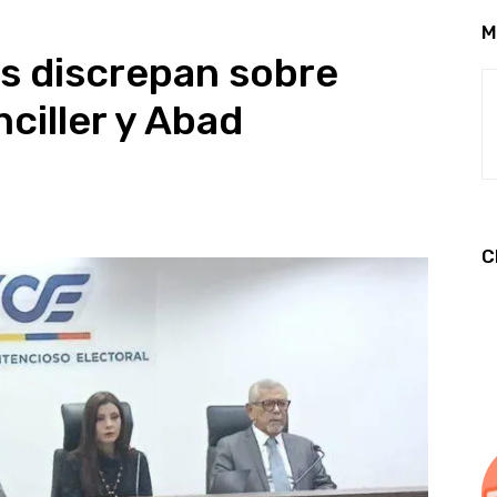
M
s discrepan sobre
ciller y Abad
C