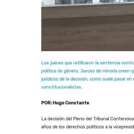
Los jueces que ratificaron la sentencia contr
política de género. Jueces de minoría creen q
jurídicos de la decisión, como suele pasar en
constitucionalistas.
POR: Hugo Constante
La decisión del Pleno del Tribunal Contencios
años de los derechos políticos a la vicepres