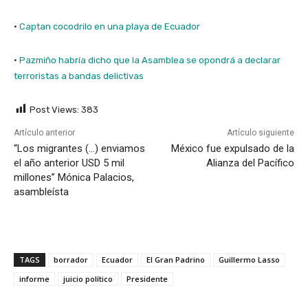
·
Captan cocodrilo en una playa de Ecuador
·
Pazmiño habría dicho que la Asamblea se opondrá a declarar
terroristas a bandas delictivas
Post Views:
383
Artículo anterior
Artículo siguiente
“Los migrantes (…) enviamos
México fue expulsado de la
el año anterior USD 5 mil
Alianza del Pacífico
millones” Mónica Palacios,
asambleísta
TAGS
borrador
Ecuador
El Gran Padrino
Guillermo Lasso
informe
juicio político
Presidente