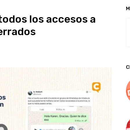
M
 todos los accesos a
errados
C