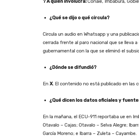
? A quién involucra:
Conaie, Imbabura, Gobie
¿Qué se dijo o qué circula?
Circula un audio en Whatsapp y una publicaci
cerrada frente al paro nacional que se lleva 
gubernamental con la que se eliminó el subsid
¿Dónde se difundió?
En
X
. El contenido no está publicado en las c
¿Qué dicen los datos oficiales y fuente
En la mañana, el ECU-911 reportaba ue en Imb
Otavalo – Cajas; Otavalo – Selva Alegre; Ibar
García Moreno; e Ibarra – Zuleta – Cayambe.