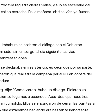
odavía registra cierres viales, y aún es escenario del
 están cerradas. En la mañana, ciertas vías ya fueron
Imbabura se abrieron al diálogo con el Gobierno.
minado; sin embargo, al día siguiente las vías
manifestaciones.
se declaraba en resistencia, es decir que por su parte,
maron que realizará la campaña por el NO en contra del
éndum.
rg, dijo: “Como vieron, hubo un diálogo. Pidieron un
bierno, llegamos a acuerdos. Acuerdos que nosotros
n cumplido. Ellos se encargaron de cerrar las puertas al
e lo que estábamos haciendo era bastante importante