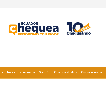
vos
Investigaciones
Opinión
ChequeaLab
Conócenos