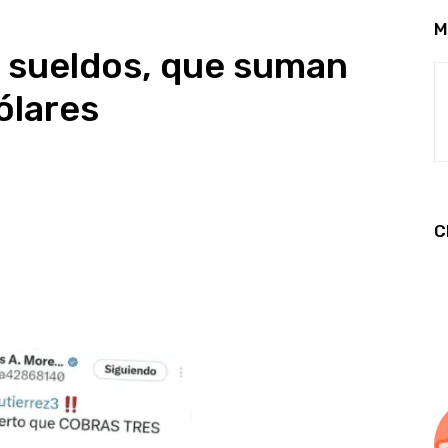
M
3 sueldos, que suman
ólares
C