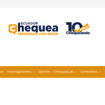
vos
Investigaciones
Opinión
ChequeaLab
Conócenos