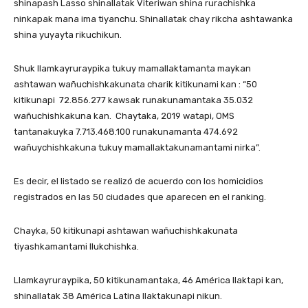
shinapash Lasso shinallatak Viteriwan shina rurachishka
ninkapak mana ima tiyanchu. Shinallatak chay rikcha ashtawanka
shina yuyayta rikuchikun.
Shuk llamkayruraypika tukuy mamallaktamanta maykan
ashtawan wañuchishkakunata charik kitikunami kan : “50
kitikunapi 72.856.277 kawsak runakunamantaka 35.032
wañuchishkakuna kan. Chaytaka, 2019 watapi, OMS
tantanakuyka 7.713.468.100 runakunamanta 474.692
wañuychishkakuna tukuy mamallaktakunamantami nirka”.
Es decir, el listado se realizó de acuerdo con los homicidios
registrados en las 50 ciudades que aparecen en el ranking.
Chayka, 50 kitikunapi ashtawan wañuchishkakunata
tiyashkamantami llukchishka.
Llamkayruraypika, 50 kitikunamantaka, 46 América llaktapi kan,
shinallatak 38 América Latina llaktakunapi nikun.