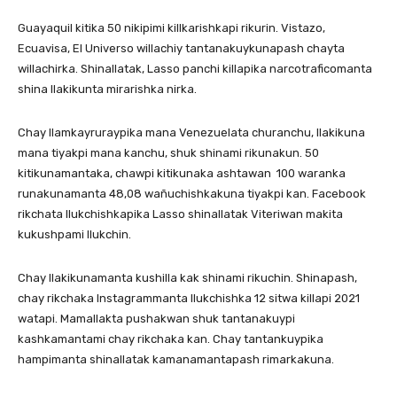
Guayaquil kitika 50 nikipimi killkarishkapi rikurin. Vistazo,
Ecuavisa, El Universo willachiy tantanakuykunapash chayta
willachirka. Shinallatak, Lasso panchi killapika narcotraficomanta
shina llakikunta mirarishka nirka.
Chay llamkayruraypika mana Venezuelata churanchu, llakikuna
mana tiyakpi mana kanchu, shuk shinami rikunakun. 50
kitikunamantaka, chawpi kitikunaka ashtawan 100 waranka
runakunamanta 48,08 wañuchishkakuna tiyakpi kan. Facebook
rikchata llukchishkapika Lasso shinallatak Viteriwan makita
kukushpami llukchin.
Chay llakikunamanta kushilla kak shinami rikuchin. Shinapash,
chay rikchaka Instagrammanta llukchishka 12 sitwa killapi 2021
watapi. Mamallakta pushakwan shuk tantanakuypi
kashkamantami chay rikchaka kan. Chay tantankuypika
hampimanta shinallatak kamanamantapash rimarkakuna.