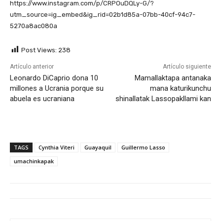
https://www.instagram.com/p/CRPOuDQLy-G/?
utm_source=ig_embed&ig_rid=02b1d85a-07bb-40cf-94c7-
5270a8ac080a
Post Views:
238
Artículo anterior
Artículo siguiente
Leonardo DiCaprio dona 10
Mamallaktapa antanaka
millones a Ucrania porque su
mana katurikunchu
abuela es ucraniana
shinallatak Lassopakllami kan
TAGS
Cynthia Viteri
Guayaquil
Guillermo Lasso
umachinkapak