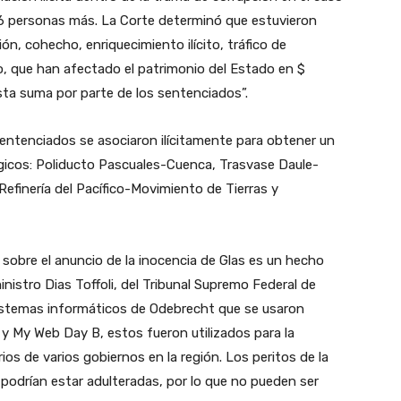
a 6 personas más. La Corte determinó que estuvieron
n, cohecho, enriquecimiento ilícito, tráfico de
mo, que han afectado el patrimonio del Estado en $
sta suma por parte de los sentenciados”.
sentenciados se asociaron ilícitamente para obtener un
gicos: Poliducto Pascuales-Cuenca, Trasvase Daule-
Refinería del Pacífico-Movimiento de Tierras y
k sobre el anuncio de la inocencia de Glas es un hecho
ministro Dias Toffoli, del Tribunal Supremo Federal de
istemas informáticos de Odebrecht que se usaron
y My Web Day B, estos fueron utilizados para la
os de varios gobiernos en la región. Los peritos de la
 podrían estar adulteradas, por lo que no pueden ser