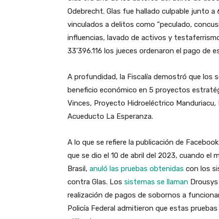
Odebrecht. Glas fue hallado culpable junto 
vinculados a delitos como “peculado, concusió
influencias, lavado de activos y testaferris
33’396.116 los jueces ordenaron el pago de e
A profundidad, la Fiscalía demostró que los 
beneficio económico en 5 proyectos estraté
Vinces, Proyecto Hidroeléctrico Manduriacu, 
Acueducto La Esperanza.
A lo que se refiere la publicación de Faceboo
que se dio el 10 de abril del 2023, cuando el 
Brasil,
anuló las pruebas obtenidas
con los s
contra Glas. Los
sistemas se llaman
Drousys 
realización de pagos de sobornos a funcionari
Policía Federal admitieron que estas pruebas