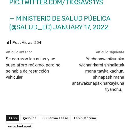
PIC.TWITTER.COM/TKKSAVS1YS
— MINISTERIO DE SALUD PÚBLICA
(@SALUD_EC)
JANUARY 17, 2022
Post Views:
234
Artículo anterior
Artículo siguiente
Se cerraron las aulas y se
Yachanawasikunaka
puso aforo máximo, pero no
wicharirkami shinallatak
se habla de restricción
mana tawka kachun,
vehicular
shinapash mana
antawakunapak harkaykuna
tiyanchu.
TAGS
gasolina
Guillermo Lasso
Lenín Moreno
umachinkapak