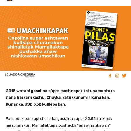
2018 watapi gasolina súper mashnapak katunamantaka
ñana harkarirkachu. Chayka, katukkunami rikuna kan.
Kunanka, USD 3,52 kullkipa kan.
Facebook pankapi churarka gasolina súper $3,53 kullkipak
mirachinakun, Mamallaktapa pushakka “añaw nishkawan”