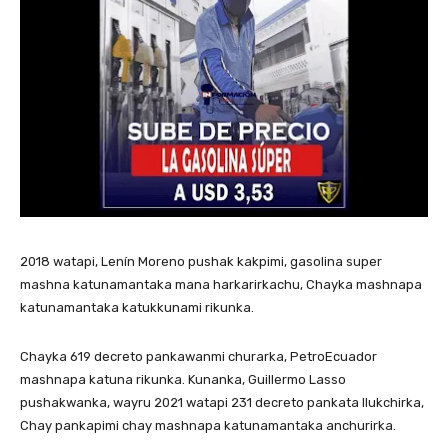
2018 watapi, Lenín Moreno pushak kakpimi, gasolina super
mashna katunamantaka mana harkarirkachu, Chayka mashnapa
katunamantaka katukkunami rikunka.
Chayka 619 decreto pankawanmi churarka, PetroEcuador
mashnapa katuna rikunka. Kunanka, Guillermo Lasso
pushakwanka, wayru 2021 watapi 231 decreto pankata llukchirka,
Chay pankapimi chay mashnapa katunamantaka anchurirka.