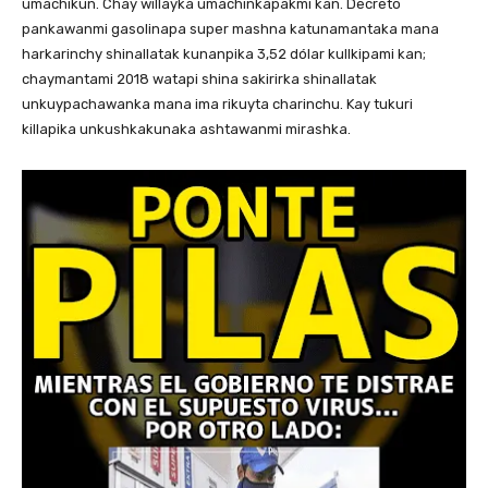
umachikun. Chay willayka umachinkapakmi kan. Decreto
pankawanmi gasolinapa super mashna katunamantaka mana
harkarinchy shinallatak kunanpika 3,52 dólar kullkipami kan;
chaymantami 2018 watapi shina sakirirka shinallatak
unkuypachawanka mana ima rikuyta charinchu. Kay tukuri
killapika unkushkakunaka ashtawanmi mirashka.