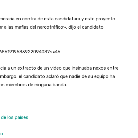
eraria en contra de esta candidatura y este proyecto
a las mafias del narcotráfico», dijo el candidato
s/1686191958392209408?s=46
cia a un extracto de un video que insinuaba nexos entre
 embargo, el candidato aclaró que nadie de su equipo ha
 con miembros de ninguna banda.
 de los países
do