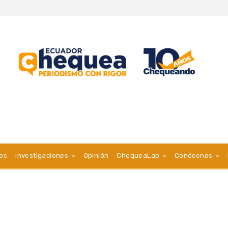
vos
Investigaciones
Opinión
ChequeaLab
Conócenos