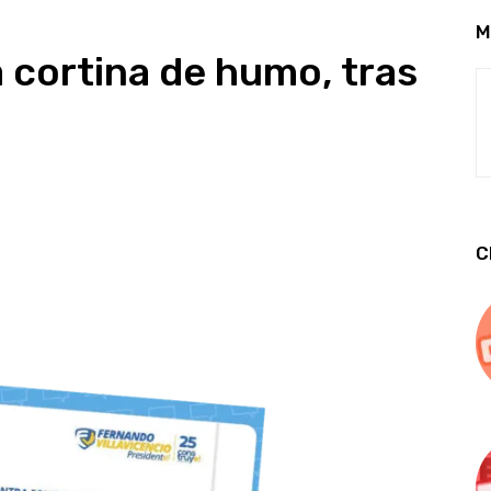
M
a cortina de humo, tras
C