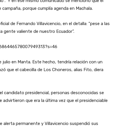
ndo”. Y en ese mismo comunicado se mencionó que el
de campaña, porque cumplía agenda en Machala.
ial de Fernando Villavicencio, en el detalla: “pese a las
a gente valiente de nuestro Ecuador”.
s/1686446578007949313?s=46
 julio en Manta. Este hecho, tendría relación con un
ó que el cabecilla de Los Choneros, alias Fito, diera
 del candidato presidencial, personas desconocidas se
 advirtieron que era la última vez que el presidenciable
de alerta permanente y Villavicencio suspendió sus