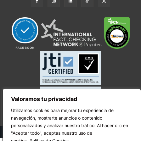
Valoramos tu privacidad
Utilizamos cookies para mejorar tu experiencia de
navegación, mostrarte anuncios o contenido
personalizados y analizar nuestro tráfico. Al hacer clic en
© Copyright Ecuador Chequea 2025.
"Aceptar todo", aceptas nuestro uso de
cookies.
Política de Cookies