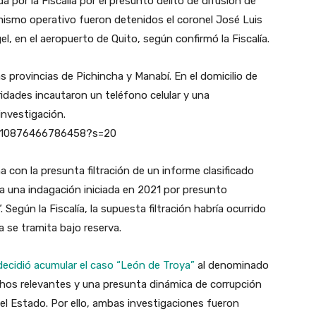
da por la Fiscalía por el presunto delito de difusión de
 mismo operativo fueron detenidos el coronel José Luis
, en el aeropuerto de Quito, según confirmó la Fiscalía.
as provincias de Pichincha y Manabí. En el domicilio de
oridades incautaron un teléfono celular y una
investigación.
01710876466786458?s=20
a con la presunta filtración de un informe clasificado
 a una indagación iniciada en 2021 por presunto
egún la Fiscalía, la supuesta filtración habría ocurrido
 se tramita bajo reserva.
decidió acumular el caso “León de Troya”
al denominado
chos relevantes y una presunta dinámica de corrupción
del Estado. Por ello, ambas investigaciones fueron