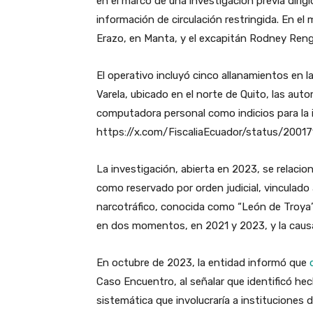
en el marco de una investigación previa dirigi
información de circulación restringida. En el
Erazo, en Manta, y el excapitán Rodney Rengel
El operativo incluyó cinco allanamientos en l
Varela, ubicado en el norte de Quito, las aut
computadora personal como indicios para la 
https://x.com/FiscaliaEcuador/status/20
La investigación, abierta en 2023, se relacion
como reservado por orden judicial, vinculado
narcotráfico, conocida como “León de Troya”. S
en dos momentos, en 2021 y 2023, y la causa
En octubre de 2023, la entidad informó que
Caso Encuentro, al señalar que identificó he
sistemática que involucraría a instituciones 