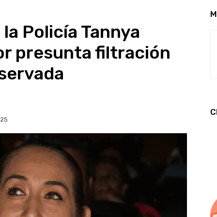
M
a Policía Tannya
r presunta filtración
eservada
C
025