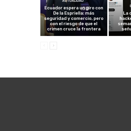
ACTUALIDAD
Ecuador espera un giro con
De la Espriella: más
La 
seguridad y comercio, pero
hack
con el riesgo de que el
seman
crimen cruce la frontera
señu