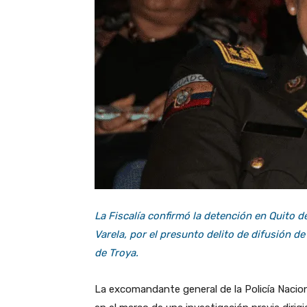
La Fiscalía confirmó la detención en Quito d
Varela, por el presunto delito de difusión d
de Troya.
La excomandante general de la Policía Nacio