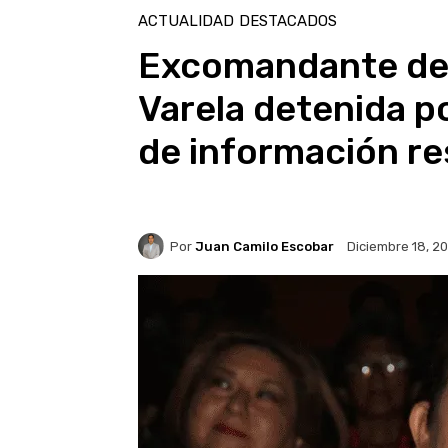
ACTUALIDAD
DESTACADOS
Excomandante de l
Varela detenida po
de información r
Por
Juan Camilo Escobar
Diciembre 18, 2