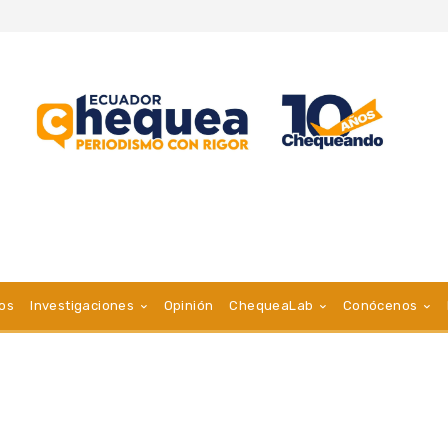
vos
Investigaciones
Opinión
ChequeaLab
Conócenos