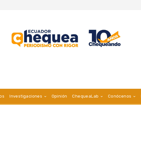
vos
Investigaciones
Opinión
ChequeaLab
Conócenos