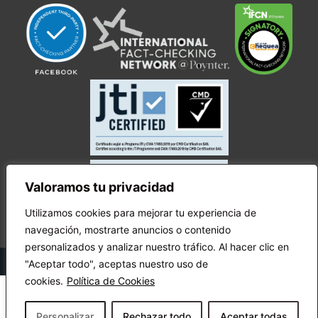
Valoramos tu privacidad
Utilizamos cookies para mejorar tu experiencia de
navegación, mostrarte anuncios o contenido
personalizados y analizar nuestro tráfico. Al hacer clic en
© Copyright Ecuador Chequea 2025.
"Aceptar todo", aceptas nuestro uso de
cookies.
Política de Cookies
Personalizar
Rechazar todo
Aceptar todas