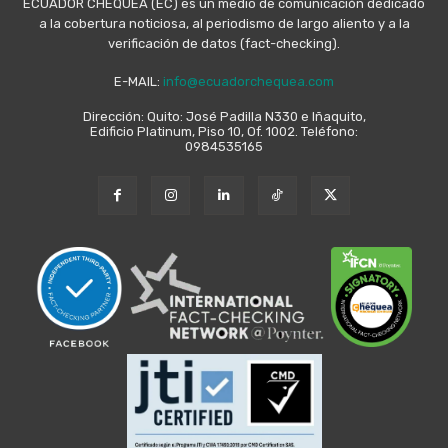
ECUADOR CHEQUEA (EC) es un medio de comunicación dedicado
a la cobertura noticiosa, al periodismo de largo aliento y a la
verificación de datos (fact-checking).
E-MAIL:
info@ecuadorchequea.com
Dirección: Quito: José Padilla N330 e Iñaquito,
Edificio Platinum, Piso 10, Of. 1002. Teléfono:
0984535165