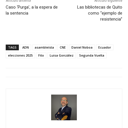
Artículo anterior
Artículo siguiente
Caso ‘Purga’, a la espera de
Las bibliotecas de Quito
la sentencia
como “ejemplo de
resistencia”
TAGS
ADN
asambleísta
CNE
Daniel Noboa
Ecuador
elecciones 2025
Fito
Luisa González
Segunda Vuelta