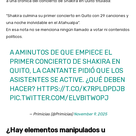
a una crónica del concierto de Shakira en Quito titulada:
“Shakira culmina su primer concierto en Quito con 29 canciones y
una noche inolvidable en el Atahualpa”.
En esa nota no se menciona ningún llamado a votar ni contenidos
políticos.
A AMINUTOS DE QUE EMPIECE EL
PRIMER CONCIERTO DE SHAKIRA EN
QUITO, LA CANTANTE PIDIÓ QUE LOS
ASISTENTES SE ACTIVE. ¿QUÉ DEBEN
HACER?
HTTPS://T.CO/K7RPLDPDJB
PIC.TWITTER.COM/ELVBITWOPJ
— Primicias (@Primicias)
November 9, 2025
¿Hay elementos manipulados u