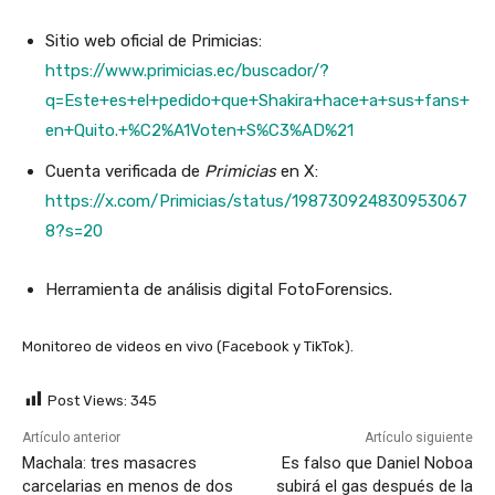
Sitio web oficial de Primicias:
https://www.primicias.ec/buscador/?
q=Este+es+el+pedido+que+Shakira+hace+a+sus+fans+
en+Quito.+%C2%A1Voten+S%C3%AD%21
Cuenta verificada de
Primicias
en X:
https://x.com/Primicias/status/198730924830953067
8?s=20
Herramienta de análisis digital FotoForensics.
Monitoreo de videos en vivo (Facebook y TikTok).
Post Views:
345
Artículo anterior
Artículo siguiente
Machala: tres masacres
Es falso que Daniel Noboa
carcelarias en menos de dos
subirá el gas después de la