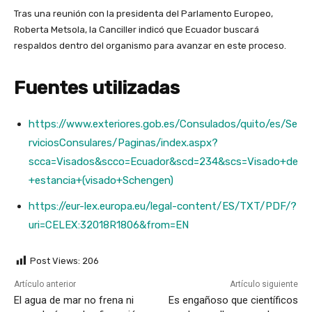
Tras una reunión con la presidenta del Parlamento Europeo,
Roberta Metsola, la Canciller indicó que Ecuador buscará
respaldos dentro del organismo para avanzar en este proceso.
Fuentes utilizadas
https://www.exteriores.gob.es/Consulados/quito/es/Se
rviciosConsulares/Paginas/index.aspx?
scca=Visados&scco=Ecuador&scd=234&scs=Visado+de
+estancia+(visado+Schengen)
https://eur-lex.europa.eu/legal-content/ES/TXT/PDF/?
uri=CELEX:32018R1806&from=EN
Post Views:
206
Artículo anterior
Artículo siguiente
El agua de mar no frena ni
Es engañoso que científicos