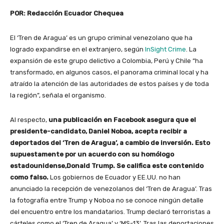
POR: Redacción Ecuador Chequea
El ‘Tren de Aragua’ es un grupo criminal venezolano que ha
logrado expandirse en el extranjero, según
InSight Crime
. La
expansión de este grupo delictivo a Colombia, Perú y Chile “ha
transformado, en algunos casos, el panorama criminal local y ha
atraído la atención de las autoridades de estos países y de toda
la región”, señala el organismo.
Al respecto,
una publicación en Facebook asegura que el
presidente-candidato, Daniel Noboa, acepta recibir a
deportados del ‘Tren de Aragua’, a cambio de inversión. Esto
supuestamente por un acuerdo con su homólogo
estadounidense,Donald Trump. Se califica este contenido
como falso.
Los gobiernos de Ecuador y EE.UU. no han
anunciado la recepción de venezolanos del ‘Tren de Aragua’. Tras
la fotografía entre Trump y Noboa no se conoce ningún detalle
del encuentro entre los mandatarios. Trump declaró terroristas a
cárteles como el ‘Tren de Aragua’ y ‘MS-13’. Tras las deportaciones