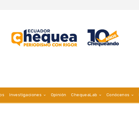
vos
Investigaciones
Opinión
ChequeaLab
Conócenos