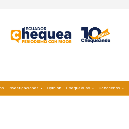
vos
Investigaciones
Opinión
ChequeaLab
Conócenos