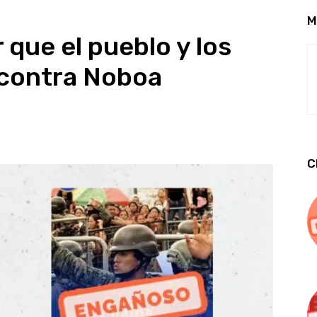
M
que el pueblo y los
n contra Noboa
C