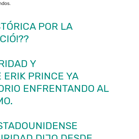
undos.
STÓRICA POR LA
CIÓ!??
RIDAD Y
ERIK PRINCE YA
TORIO ENFRENTANDO AL
MO.
ESTADOUNIDENSE
URIDAD DIJO DESDE