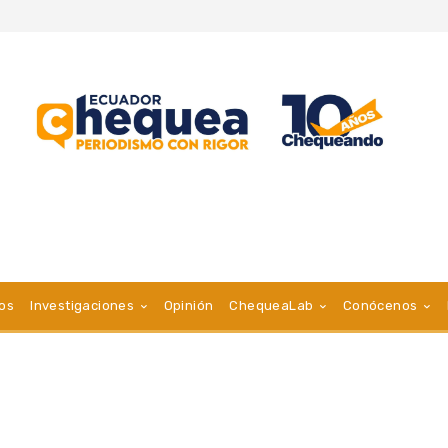
vos
Investigaciones
Opinión
ChequeaLab
Conócenos