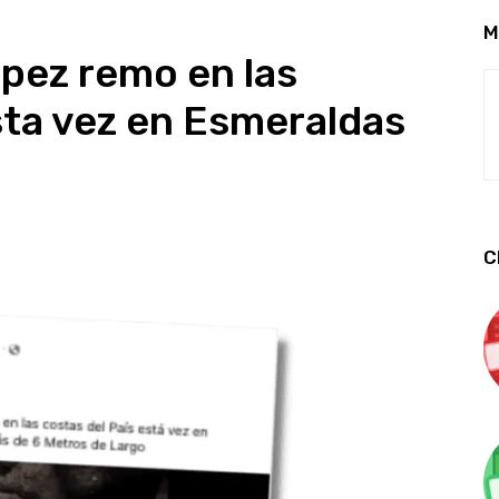
M
pez remo en las
esta vez en Esmeraldas
C