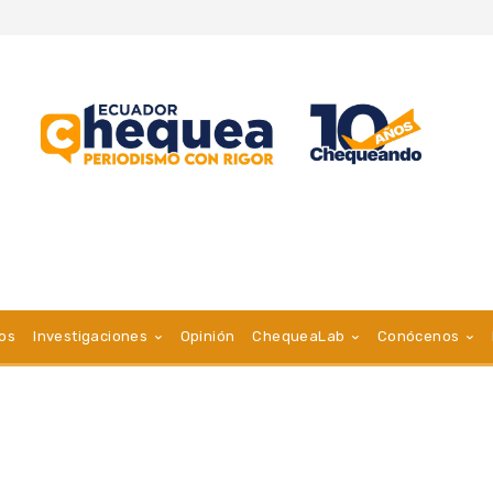
vos
Investigaciones
Opinión
ChequeaLab
Conócenos