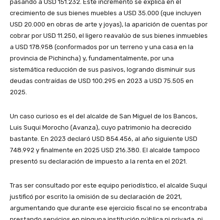
pasando a USD 151.232. Este incremento se explica en el
crecimiento de sus bienes muebles a USD 35.000 (que incluyen
USD 20.000 en obras de arte y joyas), la aparición de cuentas por
cobrar por USD 11.250, el ligero reavalúo de sus bienes inmuebles
a USD 178.958 (conformados por un terreno y una casa en la
provincia de Pichincha) y, fundamentalmente, por una
sistemática reducción de sus pasivos, logrando disminuir sus
deudas contraídas de USD 100.295 en 2023 a USD 75.505 en
2025.
Un caso curioso es el del alcalde de San Miguel de los Bancos,
Luis Suqui Morocho (Avanza), cuyo patrimonio ha decrecido
bastante. En 2023 declaró USD 854.456, al año siguiente USD
748.992 y finalmente en 2025 USD 216.380. El alcalde tampoco
presentó su declaración de impuesto a la renta en el 2021.
Tras ser consultado por este equipo periodístico, el alcalde Suqui
justificó por escrito la omisión de su declaración de 2021,
argumentando que durante ese ejercicio fiscal no se encontraba
prestando servicios en ninguna institución pública ni privada, ni