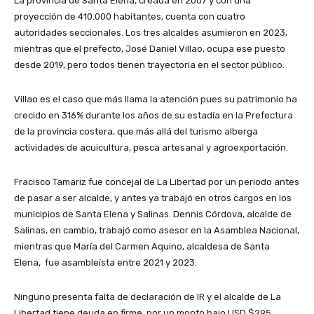
La provincia de Santa Elena, creada en 2007 y con una
proyección de 410.000 habitantes, cuenta con cuatro
autoridades seccionales. Los tres alcaldes asumieron en 2023,
mientras que el prefecto, José Daniel Villao, ocupa ese puesto
desde 2019, pero todos tienen trayectoria en el sector público.
Villao es el caso que más llama la atención pues su patrimonio ha
crecido en 316% durante los años de su estadía en la Prefectura
de la provincia costera, que más allá del turismo alberga
actividades de acuicultura, pesca artesanal y agroexportación.
Fracisco Tamariz fue concejal de La Libertad por un periodo antes
de pasar a ser alcalde, y antes ya trabajó en otros cargos en los
municipios de Santa Elena y Salinas. Dennis Córdova, alcalde de
Salinas, en cambio, trabajó como asesor en la Asamblea Nacional,
mientras que María del Carmen Aquino, alcaldesa de Santa
Elena, fue asambleísta entre 2021 y 2023.
Ninguno presenta falta de declaración de IR y el alcalde de La
Libertad tiene deuda en firme, por un monto bajo USD $295.