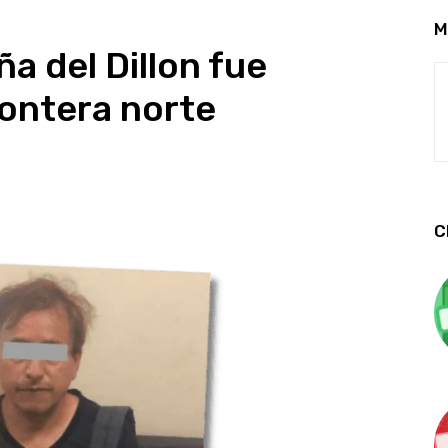
M
iña del Dillon fue
rontera norte
C