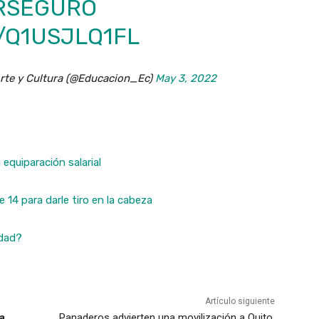
RSEGURO
/Q1USJLQ1FL
orte y Cultura (@Educacion_Ec)
May 3, 2022
equiparación salarial
 14 para darle tiro en la cabeza
idad?
Artículo siguiente
a
Panaderos advierten una movilización a Quito,