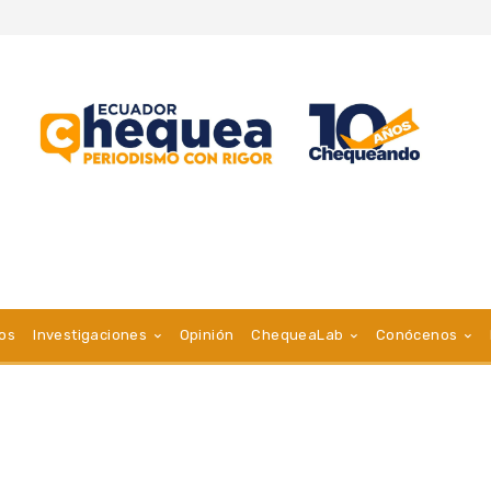
vos
Investigaciones
Opinión
ChequeaLab
Conócenos