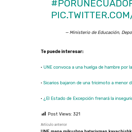
#PORUNECUADO
PIC.TWITTER.COM
— Ministerio de Educación, Dep
Te puede interesar:
·
UNE convoca a una huelga de hambre por la 
·
Sicarios bajaron de una tricimoto a menor de
·
¿El Estado de Excepción frenará la insegur
Post Views:
321
Artículo anterior
UNE mana mikushpa hatariyman kayachishk