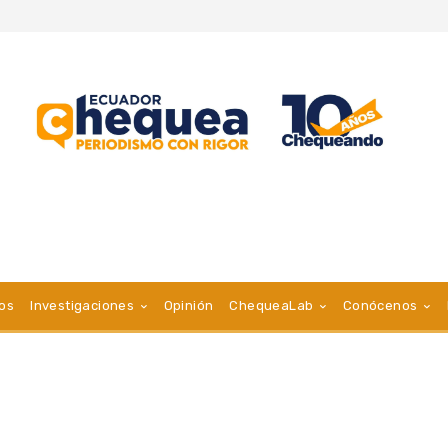
vos
Investigaciones
Opinión
ChequeaLab
Conócenos