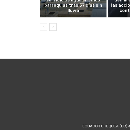
servicio de agua en cinco
definir
parroquias tras 57 días sin
las acci
lluvia
cont
ECUADOR CHEQUEA (EC) es u